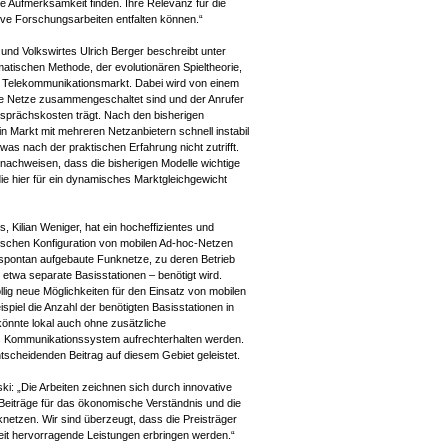
Aufmerksamkeit finden. Ihre Relevanz für die
ive Forschungsarbeiten entfalten können.“
und Volkswirtes Ulrich Berger beschreibt unter
ischen Methode, der evolutionären Spieltheorie,
Telekommunikationsmarkt. Dabei wird von einem
 Netze zusammengeschaltet sind und der Anrufer
esprächskosten trägt. Nach den bisherigen
n Markt mit mehreren Netzanbietern schnell instabil
as nach der praktischen Erfahrung nicht zutrifft.
nachweisen, dass die bisherigen Modelle wichtige
die hier für ein dynamisches Marktgleichgewicht
 Kilian Weniger, hat ein hocheffizientes und
ischen Konfiguration von mobilen Ad-hoc-Netzen
 spontan aufgebaute Funknetze, zu deren Betrieb
e etwa separate Basisstationen – benötigt wird.
llig neue Möglichkeiten für den Einsatz von mobilen
piel die Anzahl der benötigten Basisstationen in
könnte lokal auch ohne zusätzliche
des Kommunikationssystem aufrechterhalten werden.
ntscheidenden Beitrag auf diesem Gebiet geleistet.
: „Die Arbeiten zeichnen sich durch innovative
Beiträge für das ökonomische Verständnis und die
netzen. Wir sind überzeugt, dass die Preisträger
rbeit hervorragende Leistungen erbringen werden.“