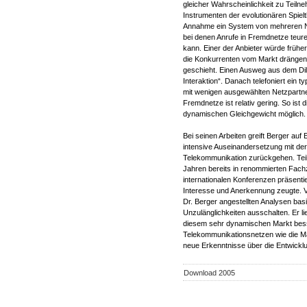
gleicher Wahrscheinlichkeit zu Teilne
Instrumenten der evolutionären Spiel
Annahme ein System von mehreren N
bei denen Anrufe in Fremdnetze teurer
kann. Einer der Anbieter würde frühe
die Konkurrenten vom Markt drängen – 
geschieht. Einen Ausweg aus dem Dile
Interaktion“. Danach telefoniert ein 
mit wenigen ausgewählten Netzpartner
Fremdnetze ist relativ gering. So ist
dynamischen Gleichgewicht möglich.
Bei seinen Arbeiten greift Berger auf
intensive Auseinandersetzung mit d
Telekommunikation zurückgehen. Teil
Jahren bereits in renommierten Fachz
internationalen Konferenzen präsent
Interesse und Anerkennung zeugte. 
Dr. Berger angestellten Analysen bas
Unzulänglichkeiten ausschalten. Er li
diesem sehr dynamischen Markt bess
Telekommunikationsnetzen wie die Ma
neue Erkenntnisse über die Entwick
Download 2005