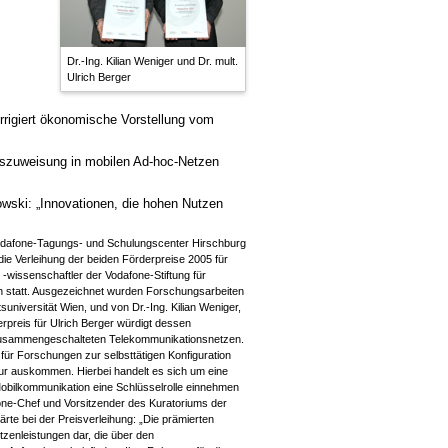
Dr.-Ing. Kilian Weniger und Dr. mult.
Ulrich Berger
rigiert ökonomische Vorstellung vom
sszuweisung in mobilen Ad-hoc-Netzen
ski: „Innovationen, die hohen Nutzen
dafone-Tagungs- und Schulungscenter Hirschburg
die Verleihung der beiden Förderpreise 2005 für
wissenschaftler der Vodafone-Stiftung für
n statt. Ausgezeichnet wurden Forschungsarbeiten
tsuniversität Wien, und von Dr.-Ing. Kilian Weniger,
erpreis für Ulrich Berger würdigt dessen
zusammengeschalteten Telekommunikationsnetzen.
 für Forschungen zur selbsttätigen Konfiguration
tur auskommen. Hierbei handelt es sich um eine
 Mobilkommunikation eine Schlüsselrolle einnehmen
ne-Chef und Vorsitzender des Kuratoriums der
ärte bei der Preisverleihung: „Die prämierten
itzenleistungen dar, die über den