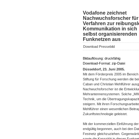
Vodafone zeichnet
Nachwuchsforscher für
Verfahren zur reibungs
Kommunikation in sich
selbst organisierenden
Funknetzen aus
Download Pressebild
Bildauflösung: druckfähig
Download-Format: zip-Datei
Düsseldorf, 23. Juni 2005.
Mit dem Förderpreis 2005 im Bereich
Stiftung für Forschung werden die be
Caban und Christian Mehlführer ausg
Nachwuchsforscher ist die Entwicklu
Mehrantennensystemen. Solche „MIMO
Technik, um die Übertragungskapazitä
steigern. Mit ihren Forschungsarbei
Mehlführer einen wesentlichen Beitra
Zukunftstechnologie geleistet.
Mit der kommerziellen Einführung de
endgültig begonnen, auch bei den D
Festnetz gleichzuziehen. Gegenwärtig
sowie die Kapazität in diesen Funkne