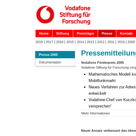
Home
Stiftung
Preisträger
Presse
Kontakt
2019
2017
2016
2015
2014
2013
2012
2011
2010
2009
Pressemitteilun
Presse 2005
Dokumentation
Vodafone Förderpreis 2005
Vodafone-Stiftung für Forschung verg
Mathematisches Modell kor
Mobilfunkmarkt
Neues Verfahren zur Adre
entwickelt
Vodafone-Chef von Kuczkow
versprechen“
Mehr Informationen
Neuer Ansatz verbessert das öko