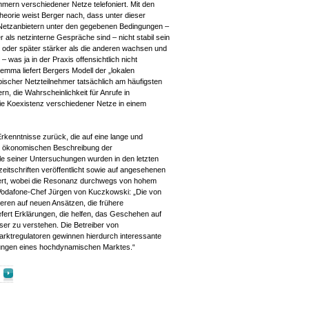
hmern verschiedener Netze telefoniert. Mit den
theorie weist Berger nach, dass unter dieser
etzanbietern unter den gegebenen Bedingungen –
 als netzinterne Gespräche sind – nicht stabil sein
r oder später stärker als die anderen wachsen und
was ja in der Praxis offensichtlich nicht
mma liefert Bergers Modell der „lokalen
typischer Netzteilnehmer tatsächlich am häufigsten
n, die Wahrscheinlichkeit für Anrufe in
 die Koexistenz verschiedener Netze in einem
 Erkenntnisse zurück, die auf eine lange und
er ökonomischen Beschreibung der
e seiner Untersuchungen wurden in den letzten
eitschriften veröffentlicht sowie auf angesehenen
iert, wobei die Resonanz durchwegs von hohem
Vodafone-Chef Jürgen von Kuczkowski: „Die von
ieren auf neuen Ansätzen, die frühere
efert Erklärungen, die helfen, das Geschehen auf
er zu verstehen. Die Betreiber von
rktregulatoren gewinnen hierdurch interessante
lungen eines hochdynamischen Marktes.“