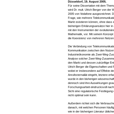
Düsseldorf, 19. August 2005.
Für seine Dissertation mit dem The
wird Dr. mult. Ulrich Berger von der 
2005 von Vodafone ausgezeichnet. D
Frage, wie mehrere Telekommunikat
Markt existieren können, ohne dass 
bisherigen Erklärungsansätze hier in 
mit den Instrumenten der evolutionären
Mathematik, vor. Mit seinem Konzept d
die Koexistenz von mehreren Netzen i
Die Verbindung von Telekommunikati
Kommunikation zwischen den Nutzern 
Industrieökonomie als Zwei-Weg-Zu
Analyse solcher Zwei-Weg-Zusammens
den Markt und dessen zukünftige Entw
Ulrich Berger die Eigenschaften un
wobei er insbesondere auf Effekte 
Anrufexternaliät eingeht, letztere er
wurde in den bisherigen wissenschaf
dennoch sind ihre Auswirkungen gravi
Forschungsarbeit eindrucksvoll nachw
Sicht eine regulatorische Festlegu
nicht optimal sein kann.
Außerdem richtet sich die Verbrauc
danach, mit welchen Personen häufig
wie in der bisherigen Literatur üblic