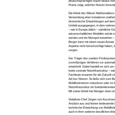
deutschsprachigen Raum hinaus hohe 
Praxis zeigt, welchen Nutzen innovat
Die Arbeit des Wiener Mathematikers 
Verwendung einer komplexen mathemat
ökonomische Entwicklungen auf dem 
Umfeld ausgegangen, in dem mehrere
– wie in Europa üblich – sämtliche G
wissenschaftlichen Modellen würde ei
werden und ein Monopol entstehen – w
Berger kann mit einem neuen Ansatz 
Aspekte nicht berücksichtigt haben, 
sorgen.
Der Träger des zweiten Förderpreises,
zuverlässiges Verfahren zur automat
entwickelt. Dabei handelt es sich um
keine zentrale Netzinfrastruktur – wi
Fachleute erwarten für die Zukunft vö
Ad-hoc-Netzen. So ließe sich zum Beis
Mobilfunknetzen reduzieren oder es 
Netzinfrastruktur ein funktionieren
Mit seiner Arbeit hat Weniger einen e
Vodafone-Chef Jürgen von Kuczkowski
Ansätze aus und leisten bedeutende 
technische Entwicklung von Mobilfunk
auch in ihrer weiteren beruflichen A