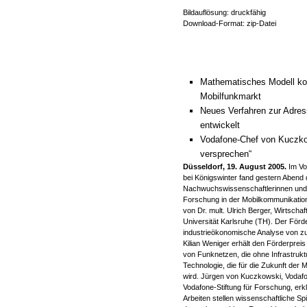
Bildauflösung: druckfähig
Download-Format: zip-Datei
Mathematisches Modell kor
Mobilfunkmarkt
Neues Verfahren zur Adre
entwickelt
Vodafone-Chef von Kuczkow
versprechen“
Düsseldorf, 19. August 2005.
Im Vo
bei Königswinter fand gestern Abend 
Nachwuchswissenschaftlerinnen und -
Forschung in der Mobilkommunikatio
von Dr. mult. Ulrich Berger, Wirtschaf
Universität Karlsruhe (TH). Der Förd
industrieökonomische Analyse von 
Kilian Weniger erhält den Förderpreis
von Funknetzen, die ohne Infrastruk
Technologie, die für die Zukunft der
wird. Jürgen von Kuczkowski, Vodafo
Vodafone-Stiftung für Forschung, erkl
Arbeiten stellen wissenschaftliche Sp