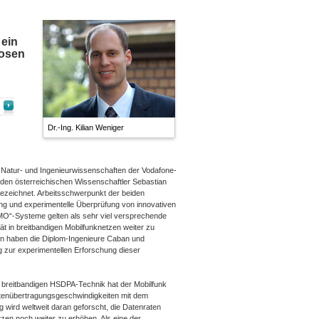
 ein
losen
Dr.-Ing. Kilian Weniger
 Natur- und Ingenieurwissenschaften der Vodafone-
iden österreichischen Wissenschaftler Sebastian
ezeichnet. Arbeitsschwerpunkt der beiden
ng und experimentelle Überprüfung von innovativen
“-Systeme gelten als sehr viel versprechende
t in breitbandigen Mobilfunknetzen weiter zu
ten haben die Diplom-Ingenieure Caban und
g zur experimentellen Erforschung dieser
r breitbandigen HSDPA-Technik hat der Mobilfunk
atenübertragungsgeschwindigkeiten mit dem
 wird weltweit daran geforscht, die Datenraten
tzen noch weiter zu erhöhen. Als eine der