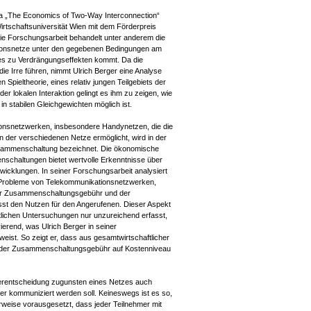
ma „The Economics of Two-Way Interconnection“
Wirtschaftsuniversität Wien mit dem Förderpreis
ie Forschungsarbeit behandelt unter anderem die
ionsnetze unter den gegebenen Bedingungen am
es zu Verdrängungseffekten kommt. Da die
die Irre führen, nimmt Ulrich Berger eine Analyse
 Spieltheorie, eines relativ jungen Teilgebiets der
er lokalen Interaktion gelingt es ihm zu zeigen, wie
n stabilen Gleichgewichten möglich ist.
onsnetzwerken, insbesondere Handynetzen, die die
der verschiedenen Netze ermöglicht, wird in der
sammenschaltung bezeichnet. Die ökonomische
chaltungen bietet wertvolle Erkenntnisse über
icklungen. In seiner Forschungsarbeit analysiert
d Probleme von Telekommunikationsnetzwerken,
der Zusammenschaltungsgebühr und der
fasst den Nutzen für den Angerufenen. Dieser Aspekt
tlichen Untersuchungen nur unzureichend erfasst,
erend, was Ulrich Berger in seiner
eist. So zeigt er, dass aus gesamtwirtschaftlicher
ng der Zusammenschaltungsgebühr auf Kostenniveau
herentscheidung zugunsten eines Netzes auch
er kommuniziert werden soll. Keineswegs ist es so,
herweise vorausgesetzt, dass jeder Teilnehmer mit