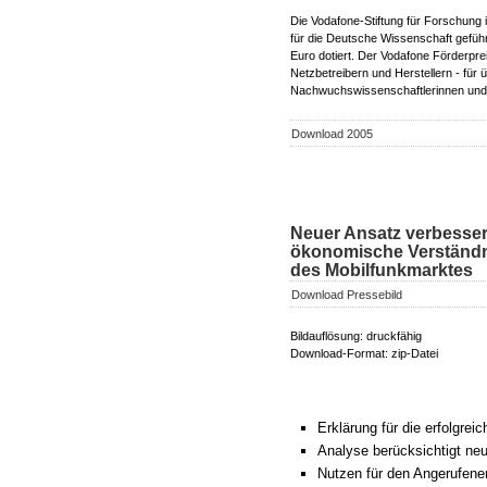
Die Vodafone-Stiftung für Forschung 
für die Deutsche Wissenschaft geführt
Euro dotiert. Der Vodafone Förderprei
Netzbetreibern und Herstellern - für 
Nachwuchswissenschaftlerinnen und 
Download 2005
Neuer Ansatz verbesser
ökonomische Verständ
des Mobilfunkmarktes
Download Pressebild
Bildauflösung: druckfähig
Download-Format: zip-Datei
Erklärung für die erfolgre
Analyse berücksichtigt ne
Nutzen für den Angerufenen