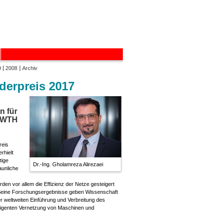
9
2008
Archiv
rderpreis 2017
n für
(RWTH
reis
rhielt
tige
Dr.-Ing. Gholamreza Alirezaei
aunliche
den vor allem die Effizienz der Netze gesteigert
Seine Forschungsergebnisse geben Wissenschaft
er weltweiten Einführung und Verbreitung des
telligenten Vernetzung von Maschinen und