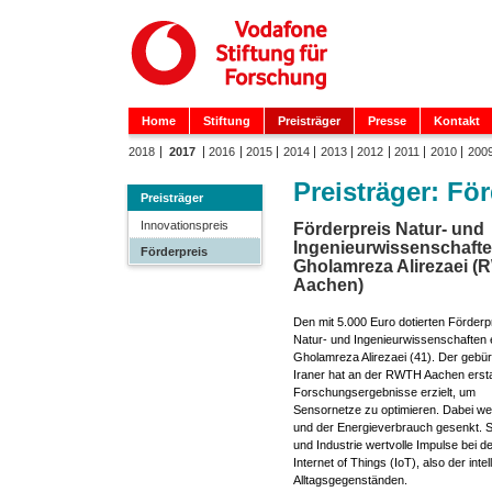
Home
Stiftung
Preisträger
Presse
Kontakt
2018
2017
2016
2015
2014
2013
2012
2011
2010
200
Preisträger: Fö
Preisträger
Innovationspreis
Förderpreis Natur- und
Ingenieurwissenschafte
Förderpreis
Gholamreza Alirezaei 
Aachen)
Den mit 5.000 Euro dotierten Förderp
Natur- und Ingenieurwissenschaften e
Gholamreza Alirezaei (41). Der gebür
Iraner hat an der RWTH Aachen erst
Forschungsergebnisse erzielt, um
Sensornetze zu optimieren. Dabei wer
und der Energieverbrauch gesenkt. 
und Industrie wertvolle Impulse bei d
Internet of Things (IoT), also der in
Alltagsgegenständen.